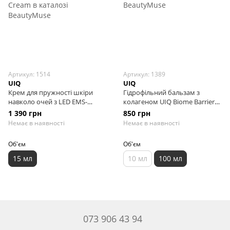
Артикул: 1514
Артикул: 1389
UIQ
UIQ
Крем для пружності шкіри
Гідрофільний бальзам з
навколо очей з LED EMS-
колагеном UIQ Biome Barrier
аплікатором UIQ RejuBiome EX
Collagen Firming Cleansing
1 390 грн
850 грн
Lifting Eye Cream, 15 мл
Balm, 100 мл
Немає в наявності
Немає в наявності
Об'єм
Об'єм
15 мл
10 мл
100 мл
073 906 43 94