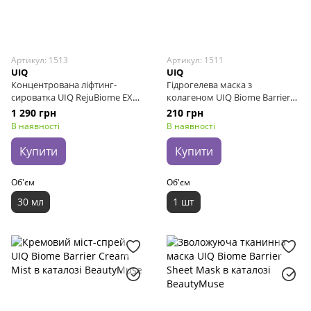
Артикул: 1513
Артикул: 1511
UIQ
UIQ
Концентрована ліфтинг-
Гідрогелева маска з
сироватка UIQ RejuBiome EX
колагеном UIQ Biome Barrier
Lifting Ampoule, 30 мл
Collagen Firming Hydrogel
1 290 грн
210 грн
Mask, 40 г
В наявності
В наявності
Купити
Купити
Об'єм
Об'єм
30 мл
1 шт