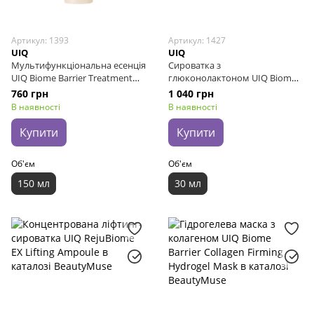
Артикул: 1393
Артикул: 1427
UIQ
UIQ
Мультифункціональна есенція
Сироватка з
UIQ Biome Barrier Treatment
глюконолактоном UIQ Biome
Essence, 150 мл
Barrier™ PHA Glow Refining
760 грн
1 040 грн
Ampoule, 30 мл
В наявності
В наявності
Купити
Купити
Об'єм
Об'єм
150 мл
30 мл