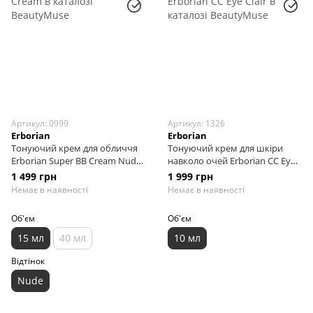
Артикул: 0999
Артикул: 1326
Erborian
Erborian
Тонуючий крем для обличчя
Тонуючий крем для шкіри
Erborian Super BB Cream Nude,
навколо очей Erborian CC Eye
15 мл
Clair, 10 мл
1 499 грн
1 999 грн
Немає в наявності
Немає в наявності
Об'єм
Об'єм
15 мл
40 мл
10 мл
Відтінок
Nude