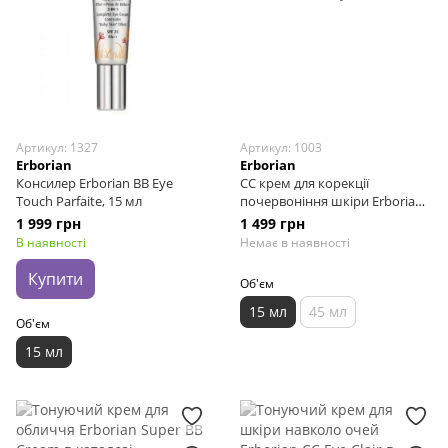
Артикул: 1327
Артикул: 1003
Erborian
Erborian
Консилер Erborian BB Eye
СС крем для корекції
Touch Parfaite, 15 мл
почервоніння шкіри Erborian
CC Red Correct, 15 мл
1 999 грн
1 499 грн
В наявності
Немає в наявності
Купити
Об'єм
15 мл
45 мл
Об'єм
15 мл