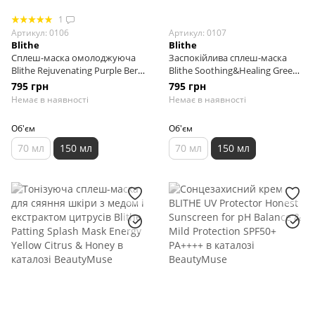
1
Артикул: 0106
Артикул: 0107
Blithe
Blithe
Сплеш-маска омолоджуюча
Заспокійлива сплеш-маска
Blithe Rejuvenating Purple Berry
Blithe Soothing&Healing Green
Splash Mask, 150 мл
Tea Splash Mask, 150 мл
795 грн
795 грн
Немає в наявності
Немає в наявності
Об'єм
Об'єм
70 мл
150 мл
70 мл
150 мл