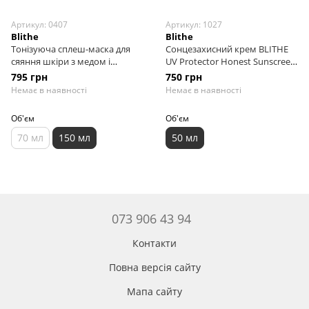
Артикул: 0407
Артикул: 1027
Blithe
Blithe
Тонізуюча сплеш-маска для
Сонцезахисний крем BLITHE
сяяння шкіри з медом і
UV Protector Honest Sunscreen
екстрактом цитрусів Blithe
for pH Balance & Mild
795 грн
750 грн
Patting Splash Mask Energy
Protection SPF50+ PA++++, 50
Немає в наявності
Немає в наявності
Yellow Citrus & Honey, 150 мл
мл
Об'єм
Об'єм
70 мл
150 мл
50 мл
073 906 43 94
Контакти
Повна версія сайту
Мапа сайту