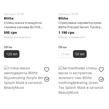
Артикул: 0104
Артикул: 0105
Blithe
Blithe
Сплеш-маска очищуюча
Спресована сироватка-крем
глиняна киснева BLITHE
Blithe Pressed Serum Tundra
Bubbling Splash Mask Indian
Chaga, 50 мл
595 грн
1 190 грн
Glacial Mud, 120 мл
Немає в наявності
Немає в наявності
Об'єм
Об'єм
120 мл
10 мл
50 мл