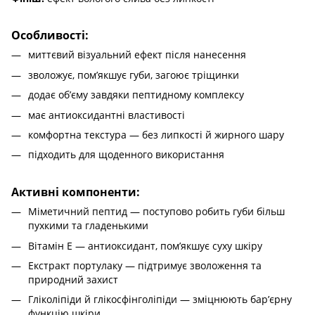
Особливості:
миттєвий візуальний ефект після нанесення
зволожує, пом’якшує губи, загоює тріщинки
додає об’єму завдяки пептидному комплексу
має антиоксидантні властивості
комфортна текстура — без липкості й жирного шару
підходить для щоденного використання
Активні компоненти:
Міметичний пептид — поступово робить губи більш
пухкими та гладенькими
Вітамін E — антиоксидант, пом’якшує суху шкіру
Екстракт портулаку — підтримує зволоження та
природний захист
Гліколіпіди й глікосфінголіпіди — зміцнюють бар’єрну
функцію шкіри