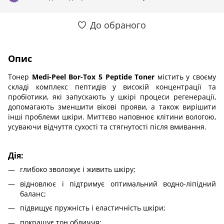
До обраного
Опис
Тонер
Medi-Peel Bor-Tox 5 Peptide Toner
містить у своєму
складі комплекс пептидів у високій концентрації та
пробіотики, які запускають у шкірі процеси регенерації,
допомагають зменшити вікові прояви, а також вирішити
інші проблеми шкіри. Миттєво наповнює клітини вологою,
усуваючи відчуття сухості та стягнутості після вмивання.
Дія:
глибоко зволожує і живить шкіру;
відновлює і підтримує оптимальний водно-ліпідний
баланс;
підвищує пружність і еластичність шкіри;
покращує тон обличчя;