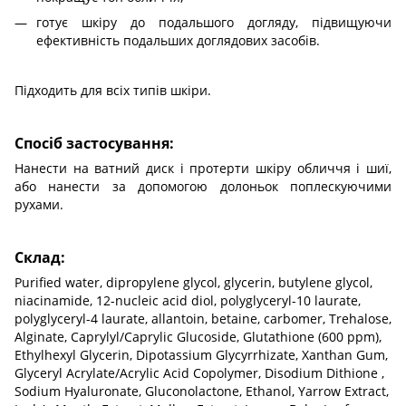
готує шкіру до подальшого догляду, підвищуючи
ефективність подальших доглядових засобів.
Підходить для всіх типів шкіри.
Спосіб застосування:
Нанести на ватний диск і протерти шкіру обличчя і шиї,
або нанести за допомогою долоньок поплескуючими
рухами.
Склад:
Purified water, dipropylene glycol, glycerin, butylene glycol,
niacinamide, 12-nucleic acid diol, polyglyceryl-10 laurate,
polyglyceryl-4 laurate, allantoin, betaine, carbomer, Trehalose,
Alginate, Caprylyl/Caprylic Glucoside, Glutathione (600 ppm),
Ethylhexyl Glycerin, Dipotassium Glycyrrhizate, Xanthan Gum,
Glyceryl Acrylate/Acrylic Acid Copolymer, Disodium Dithione ,
Sodium Hyaluronate, Gluconolactone, Ethanol, Yarrow Extract,