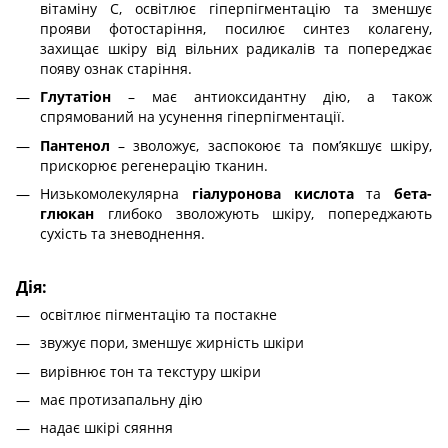
вітаміну С, освітлює гіперпігментацію та зменшує
прояви фотостаріння, посилює синтез колагену,
захищає шкіру від вільних радикалів та попереджає
появу ознак старіння.
Глутатіон
– має антиоксидантну дію, а також
спрямований на усунення гіперпігментації.
Пантенол
– зволожує, заспокоює та пом’якшує шкіру,
прискорює регенерацію тканин.
Низькомолекулярна
гіалуронова кислота
та
бета-
глюкан
глибоко зволожують шкіру, попереджають
сухість та зневоднення.
Дія:
освітлює пігментацію та постакне
звужує пори, зменшує жирність шкіри
вирівнює тон та текстуру шкіри
має протизапальну дію
надає шкірі сяяння