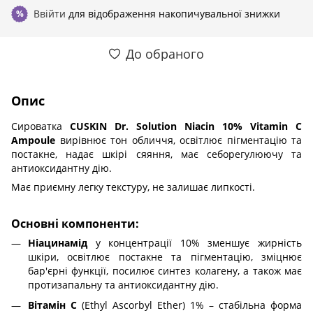
Ввійти
для відображення накопичувальної знижки
%
До обраного
Опис
Сироватка
CUSKIN Dr. Solution Niacin 10% Vitamin C
Ampoule
вирівнює тон обличчя, освітлює пігментацію та
постакне, надає шкірі сяяння, має себорегулюючу та
антиоксидантну дію.
Має приємну легку текстуру, не залишає липкості.
Основні компоненти:
Ніацинамід
у концентрації 10% зменшує жирність
шкіри, освітлює постакне та пігментацію, зміцнює
бар'єрні функції, посилює синтез колагену, а також має
протизапальну та антиоксидантну дію.
Вітамін С
(Ethyl Ascorbyl Ether) 1% – стабільна форма