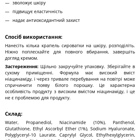
зволожує шкіру
підвищує еластичність
надає антиоксидантний захист
Спосіб використання:
Нанесіть кілька крапель сироватки на шкіру, розподіліть.
Ніжно поплескайте для повного вбирання, завершіть
догляд кремом.
Застереження:
Щільно закручуйте упаковку. Зберігайте в
сухому приміщенні. Формула має високий вміст
ніацинаміду, і через тривале перебування на повітрі може
спричинити появу білого порошку. Це характерна
особливість продукту з високим вмістом ніацинаміду, і це
не є проблемою для продукту.
Склад:
Water, Propanediol, Niacinamide (10%), Panthenol,
Glutathione, Ethyl Ascorbyl Ether (1%), Sodium Hyaluronate,
Polyglyceryl-10 Laurate, Caprylyl Glycol, Ethylhexylglycerin,