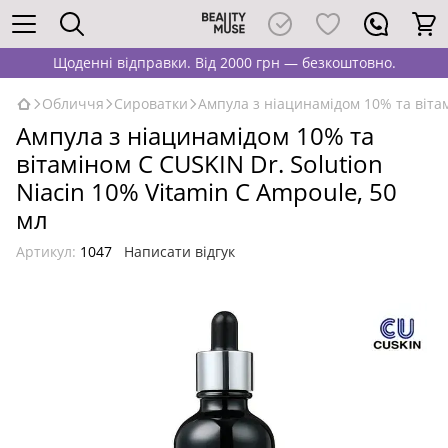
Щоденні відправки. Від 2000 грн — безкоштовно.
Обличчя
Сироватки
Ампула з ніацинамідом 10% та вітам
Ампула з ніацинамідом 10% та
вітаміном С CUSKIN Dr. Solution
Niacin 10% Vitamin C Ampoule, 50
мл
Артикул:
1047
Написати відгук