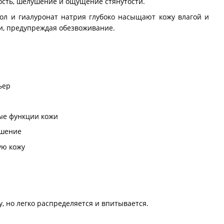
ость, шелушение и ощущение стянутости.
рол и гиалуронат натрия глубоко насыщают кожу влагой и
и, предупреждая обезвоживание.
ьер
ые функции кожи
ушение
ую кожу
, но легко распределяется и впитывается.