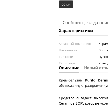
60 мл
Сообщить, когда поя
Характеристики
Активный компонент
Керам
Назначение
Восст
Тип кожи
Чувст
Тип товара
Крем 
Описание
Новый отз
Крем-бальзам
Purito Derm
обезвоженную, раздраженную
Средство обладает высоко
Ceramide EOP), которые укр