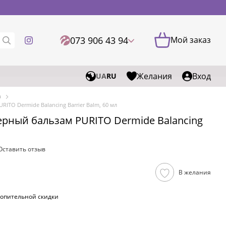
073 906 43 94
Мой заказ
Желания
Вход
UA
RU
а
TO Dermide Balancing Barrier Balm, 60 мл
ный бальзам PURITO Dermide Balancing
Оставить отзыв
В желания
опительной скидки