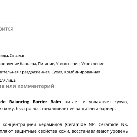
вится
иды, Сквалан
ановление барьера, Питание, Увлажнение, Успокоение
вительная / раздраженная, Сухая, Комбинированная
для лица
ыв или комментарий
ide Balancing Barrier Balm
питает и увлажняет сухую,
 кожу, быстро восстанавливает ее защитный барьер.
й концентрацией керамидов (Ceramide NP, Ceramide NS,
епляют защитные свойства кожи, восстанавливают уровень