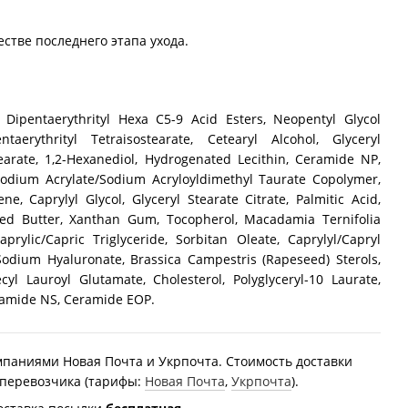
естве последнего этапа ухода.
, Dipentaerythrityl Hexa C5-9 Acid Esters, Neopentyl Glycol
taerythrityl Tetraisostearate, Cetearyl Alcohol, Glyceryl
tearate, 1,2-Hexanediol, Hydrogenated Lecithin, Ceramide NP,
Sodium Acrylate/Sodium Acryloyldimethyl Taurate Copolymer,
ne, Caprylyl Glycol, Glyceryl Stearate Citrate, Palmitic Acid,
ed Butter, Xanthan Gum, Tocopherol, Macadamia Ternifolia
rylic/Capric Triglyceride, Sorbitan Oleate, Caprylyl/Capryl
Sodium Hyaluronate, Brassica Campestris (Rapeseed) Sterols,
cyl Lauroyl Glutamate, Cholesterol, Polyglyceryl-10 Laurate,
Ceramide NS, Ceramide EOP.
мпаниями Новая Почта и Укрпочта. Стоимость доставки
 перевозчика (тарифы:
Новая Почта
,
Укрпочта
).