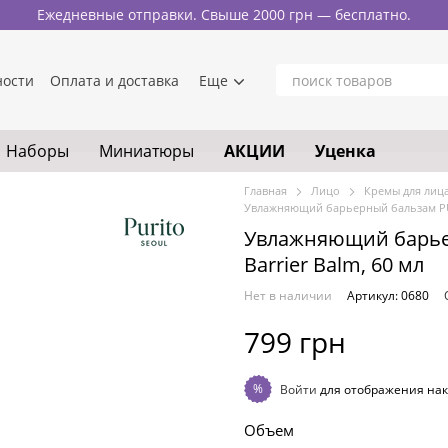
Ежедневные отправки. Свыше 2000 грн — бесплатно.
ности
Оплата и доставка
Еще
Наборы
Миниатюры
АКЦИИ
Уценка
Главная
Лицо
Кремы для лиц
Увлажняющий барьерный бальзам PURI
Увлажняющий барьер
Barrier Balm, 60 мл
Нет в наличии
Артикул: 0680
799 грн
%
Войти
для отображения нак
Объем