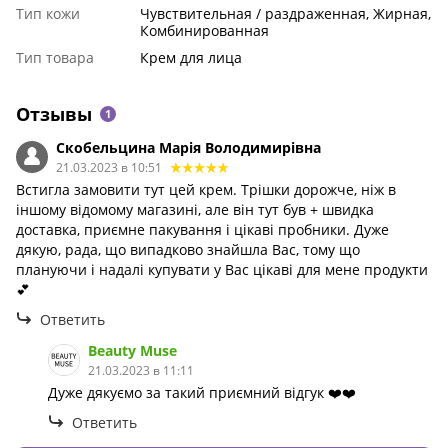
Тип кожи
Чувствительная / раздраженная, Жирная,
Комбинированная
Тип товара
Крем для лица
Отзывы
1
Скобельцина Марія Володимирівна
21.03.2023 в 10:51
Встигла замовити тут цей крем. Трішки дорожче, ніж в
іншому відомому магазині, але він тут був + швидка
доставка, приємне пакування і цікаві пробники. Дуже
дякую, рада, що випадково знайшла Вас, тому що
плануючи і надалі купувати у Вас цікаві для мене продукти
💕
Ответить
Beauty Muse
21.03.2023 в 11:11
Дуже дякуємо за такий приємний відгук ❤️❤️
Ответить