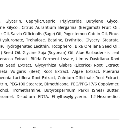
, Glycerin, Caprylic/Capric Triglyceride, Butylene Glycol,
ne Glycol, Citrus Aurantium Bergamia (Bergamot) Fruit Oil,
Oil, Salvia Officinalis (Sage) Oil, Pogostemon Cablin Oil, Pinus
yaluronate, Trehalose, Betaine, Erythritol, Glyceryl Stearate,
P, Hydrogenated Lecithin, Tocopherol, Bixa Orellana Seed Oil,
 Seed Oil, Glycine Soja (Soybean) Oil, Aloe Barbadensis Leaf
leracea Extract, Bifida Ferment Lysate, Ulmus Davidiana Root
 Seed Extract, Glycyrrhiza Glabra (Licorice) Root Extract,
Beta Vulgaris (Beet) Root Extract, Algae Extract, Pueraria
onia Lactiflora Root Extract, Cnidium Officinale Root Extract,
extrin, PEG-100 Stearate, Dimethicone, PEG/PPG-17/6 Copolymer,
cohol, Tromethamine, Butyrospermum Parkii (Shea) Butter,
amel, Disodium EDTA, Ethylhexylglycerin, 1,2-Hexanediol,