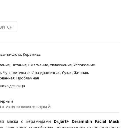
вится
вая кислота, Керамиды
ление, Питание, Смягчение, Увлажнение, Успокоение
, Чувствительная / раздраженная, Сухая, Жирная,
ованная, Проблемная
аска для лица
мерный
ыв или комментарий
вая маска с керамидами
Dr.Jart+ Ceramidin Facial Mask
ие слои кожи, способствуя нормализации гидролипидного