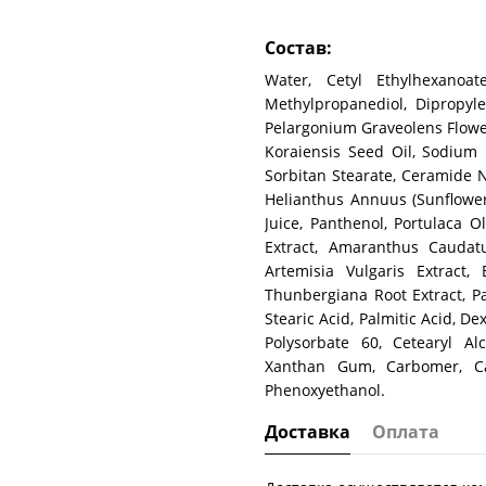
Состав:
Water, Cetyl Ethylhexanoate
Methylpropanediol, Dipropyle
Pelargonium Graveolens Flower 
Koraiensis Seed Oil, Sodium H
Sorbitan Stearate, Ceramide N
Helianthus Annuus (Sunflower)
Juice, Panthenol, Portulaca O
Extract, Amaranthus Caudatus
Artemisia Vulgaris Extract, 
Thunbergiana Root Extract, Pae
Stearic Acid, Palmitic Acid, D
Polysorbate 60, Cetearyl Al
Xanthan Gum, Carbomer, Car
Phenoxyethanol.
Доставка
Оплата