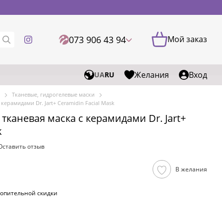
073 906 43 94
Мой заказ
Желания
Вход
UA
RU
Тканевые, гидрогелевые маски
ерамидами Dr. Jart+ Ceramidin Facial Mask
каневая маска с керамидами Dr. Jart+
k
Оставить отзыв
В желания
опительной скидки