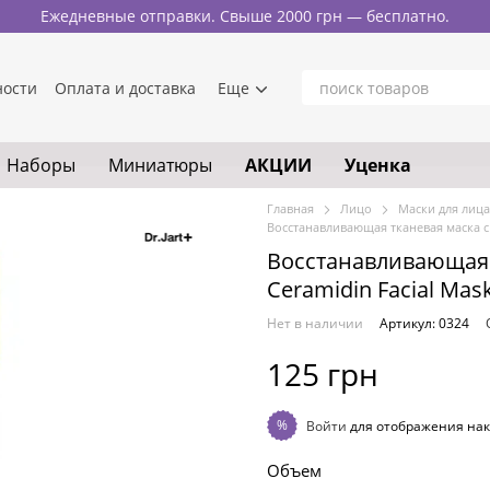
Ежедневные отправки. Свыше 2000 грн — бесплатно.
ности
Оплата и доставка
Еще
Наборы
Миниатюры
АКЦИИ
Уценка
Главная
Лицо
Маски для лица
Восстанавливающая тканевая маска с к
Восстанавливающая т
Ceramidin Facial Mas
Нет в наличии
Артикул: 0324
125 грн
%
Войти
для отображения нак
Объем