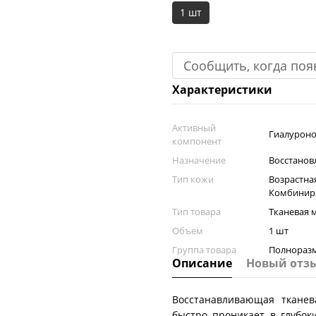
1 шт
Сообщить, когда поя
Характеристики
Активный
Гиалуроно
компонент
Назначение
Восстанов
Тип кожи
Возрастная
Комбинир
Тип товара
Тканевая м
Объем
1 шт
Группа товара
Полнораз
Описание
Новый отз
Восстанавливающая ткане
быстро проникает в глубок