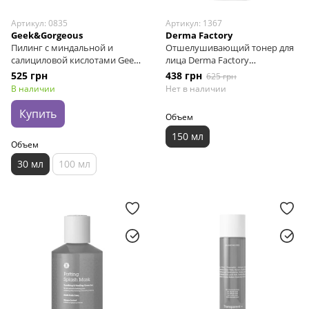
Артикул: 0835
Артикул: 1367
Geek&Gorgeous
Derma Factory
Пилинг с миндальной и
Отшелушивающий тонер для
салициловой кислотами Geek
лица Derma Factory
& Gorgeous Cheer Up, 30 мл
Gluconolactone 10% Treatment,
525 грн
438 грн
625 грн
150 мл
В наличии
Нет в наличии
Купить
Объем
150 мл
Объем
30 мл
100 мл