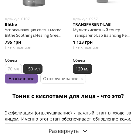
Артикул: 0107
Артикул: 0957
Blithe
TRANSPARENT-LAB
Успокаивающая сплэш-маска
Мультикислотный тонер
Blithe Soothing&Healing Green
Transparent-Lab Balancing Peel,
Tea Splash Mask, 150 мл
120 мл
795 грн
1 123 грн
Нет в наличии
Нет в наличии
Объем
Объем
70 мл
150 мл
120 мл
Назначение
Отшелушивание
Тоник с кислотами для лица - что это?
Эксфолиация (отшелушивание) - важный этап в уходе за
лицом. Именно этот этап обеспечивает обновление кожи,
улучшает текстуру и цвет, помогает бороться с разными
Развернуть
проблемами - от акне до морщин и пигментации.