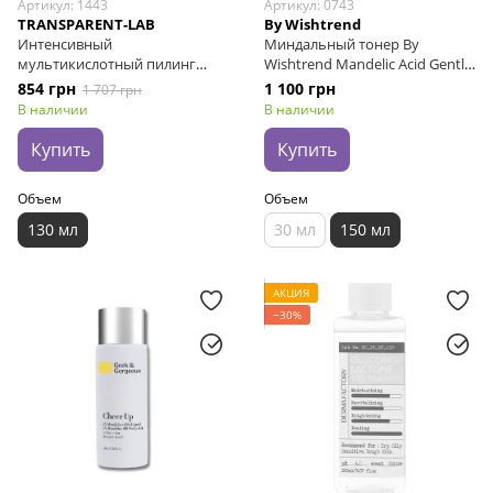
Артикул: 1443
Артикул: 0743
TRANSPARENT-LAB
By Wishtrend
Интенсивный
Миндальный тонер By
мультикислотный пилинг
Wishtrend Mandelic Acid Gentle
Transparent-Lab Strong
Exfoliating Toner, 150 мл
854 грн
1 100 грн
1 707 грн
Exfoliator, 130 мл
В наличии
В наличии
Купить
Купить
Объем
Объем
130 мл
30 мл
150 мл
АКЦИЯ
−30%