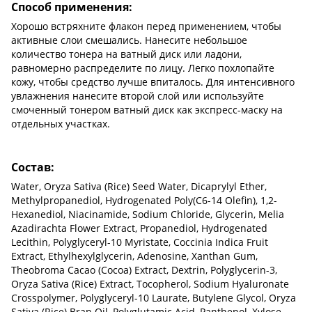
Способ применения:
Хорошо встряхните флакон перед применением, чтобы
активные слои смешались. Нанесите небольшое
количество тонера на ватный диск или ладони,
равномерно распределите по лицу. Легко похлопайте
кожу, чтобы средство лучше впиталось. Для интенсивного
увлажнения нанесите второй слой или используйте
смоченный тонером ватный диск как экспресс-маску на
отдельных участках.
Состав:
Water, Oryza Sativa (Rice) Seed Water, Dicaprylyl Ether,
Methylpropanediol, Hydrogenated Poly(C6-14 Olefin), 1,2-
Hexanediol, Niacinamide, Sodium Chloride, Glycerin, Melia
Azadirachta Flower Extract, Propanediol, Hydrogenated
Lecithin, Polyglyceryl-10 Myristate, Coccinia Indica Fruit
Extract, Ethylhexylglycerin, Adenosine, Xanthan Gum,
Theobroma Cacao (Cocoa) Extract, Dextrin, Polyglycerin-3,
Oryza Sativa (Rice) Extract, Tocopherol, Sodium Hyaluronate
Crosspolymer, Polyglyceryl-10 Laurate, Butylene Glycol, Oryza
Sativa (Rice) Bran Oil, Polyglutamic Acid, Panthenol, Xylose,