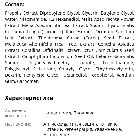
Состав:
Propolis Extract, Dipropylene Glycol, Glycerin, Butylene Glycol,
Water, Niacinamide, 1,2-Hexanediol, Melia Azadirachta Flower
Extract, Melia Azadirachta Leaf Extract, Sodium Hyaluronate,
Curcuma Longa (Turmeric) Root Extract, Ocimum Sanctum
Leaf Extract, Theobroma Cacao (Cocoa) Seed Extract,
Melaleuca Alternifolia (Tea Tree) Extract, Centella Asiatica
Extract, Corallina Officinalis Extract, Lotus Corniculatus Seed
Extract, Calophyllum Inophyllum Seed Oil, Betaine Salicylate,
Sodium Polyacryloyldimethyl Taurate, Tromethamine,
Polyglyceryl-10 Laurate, Caprylyl Glycol, Ethylhexylglycerin,
Dextrin, Pentylene Glycol, Octanediol, Tocopherol, Xanthan
Gum, Carbomer.
Характеристики
Активный
Ниацинамид, Прополис
компонент
Назначение
Антиоксидантная защита, От акне,
Питание, Регенерация, Увлажнение,
Успокоение