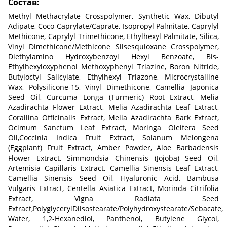
Состав:
Methyl Methacrylate Crosspolymer, Synthetic Wax, Dibutyl
Adipate, Coco-Caprylate/Caprate, Isopropyl Palmitate, Caprylyl
Methicone, Caprylyl Trimethicone, Ethylhexyl Palmitate, Silica,
Vinyl Dimethicone/Methicone Silsesquioxane Crosspolymer,
Diethylamino Hydroxybenzoyl Hexyl Benzoate, Bis-
Ethylhexyloxyphenol Methoxyphenyl Triazine, Boron Nitride,
Butyloctyl Salicylate, Ethylhexyl Triazone, Microcrystalline
Wax, Polysilicone-15, Vinyl Dimethicone, Camellia Japonica
Seed Oil, Curcuma Longa (Turmeric) Root Extract, Melia
Azadirachta Flower Extract, Melia Azadirachta Leaf Extract,
Corallina Officinalis Extract, Melia Azadirachta Bark Extract,
Ocimum Sanctum Leaf Extract, Moringa Oleifera Seed
Oil,Coccinia Indica Fruit Extract, Solanum Melongena
(Eggplant) Fruit Extract, Amber Powder, Aloe Barbadensis
Flower Extract, Simmondsia Chinensis (Jojoba) Seed Oil,
Artemisia Capillaris Extract, Camellia Sinensis Leaf Extract,
Camellia Sinensis Seed Oil, Hyaluronic Acid, Bambusa
Vulgaris Extract, Centella Asiatica Extract, Morinda Citrifolia
Extract, Vigna Radiata Seed
Extract,PolyglycerylDiisostearate/Polyhydroxystearate/Sebacate,
Water, 1,2-Hexanediol, Panthenol, Butylene Glycol,