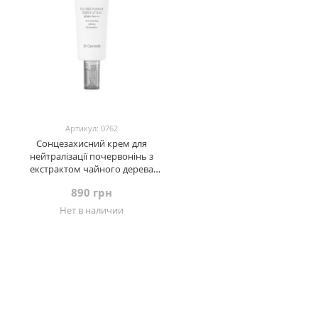
Артикул: 0762
Сонцезахисний крем для
нейтралізації почервонінь з
екстрактом чайного дерева
Dr.Ceuracle Tea Tree Purifine Green
890 грн
Up Sun SPF 50+ PA++++, 50 мл
Нет в наличии