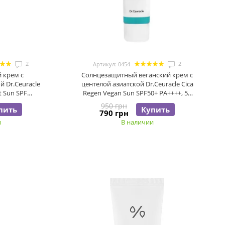
2
2
Артикул: 0454
 крем с
Солнцезащитный веганский крем с
 Dr.Ceuracle
центелой азиатской Dr.Ceuracle Cica
t Sun SPF
Regen Vegan Sun SPF50+ PA++++, 50
0 мл
мл
950 грн
пить
Купить
790 грн
и
В наличии