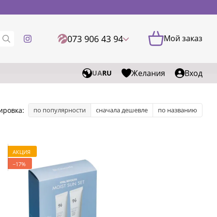
073 906 43 94
Мой заказ
Желания
Вход
UA
RU
ировка:
по популярности
сначала дешевле
по названию
АКЦИЯ
−17%