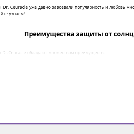
Dr. Ceuracle уже давно завоевали популярность и любовь мно
йте узнаем!
Преимущества защиты от солнца 
Dr.Ceuracle обладают множеством преимуществ:
. Dr. Ceuracle понимает важность комплексной защиты от
еспечивают защиту широкого спектра как от UVA, так и от UVB
сть и эффективность которых была проверена.
 Одна из распространенных жалоб на солнцезащитные средств
му, создав легкие и нежирные формулы. Эти солнцезащитные
 покрытие без жирного блеска и липкости.
ты. СПФ-крем Dr. Ceuracle не только защищает кожу, но и уха
ивают дополнительные преимущества, такие как увлажнение, 
на за дополнительный уход, который она получает, будучи защ