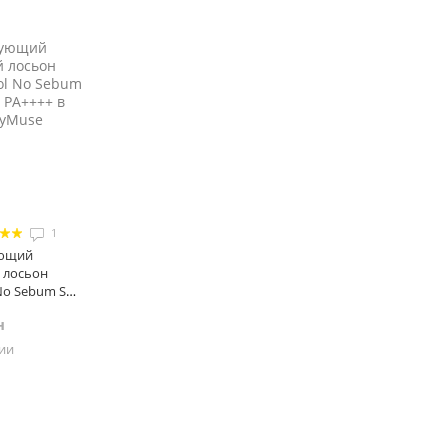
1
ующий
 лосьон
 No Sebum Sun
F 50+ PA++++, 50 мл
н
чии