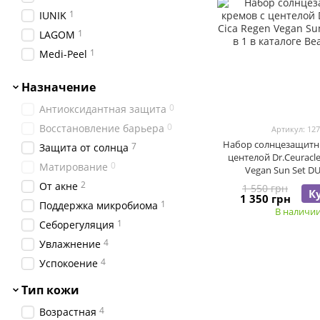
1
IUNIK
1
LAGOM
1
Medi-Peel
2
Missha
Назначение
2
Needly
0
Антиоксидантная защита
2
Purito Seoul
0
Восстановление барьера
1
Артикул: 12
Real Barrier
Набор солнцезащитн
7
Защита от солнца
4
ROUND LAB
центелой Dr.Ceuracle
0
Матирование
4
SKIN1004
Vegan Sun Set DU
2
От акне
1
1 550 грн
SKIN&LAB
К
1 350 грн
1
Поддержка микробиома
3
TOCOBO
В наличи
1
Себорегуляция
2
TRANSPARENT-LAB
4
Увлажнение
1
Usolab
4
Успокоение
Тип кожи
4
Возрастная