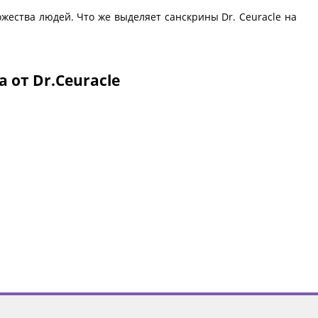
жества людей. Что же выделяет санскрины Dr. Ceuracle на
от Dr.Ceuracle
 солнца. Их солнцезащитные средства имеют передовые
 лучей. В этих средствах используются только современные
а – их тяжелая, жирная текстура. Компания Dr. Ceuracle
 средства легко скользят по коже, оставляя после себя
живает за ней. Входящие в состав солнцезащитных средств
антиоксидантная защита и успокаивающие свойства. Ваша
ищенной от солнца.