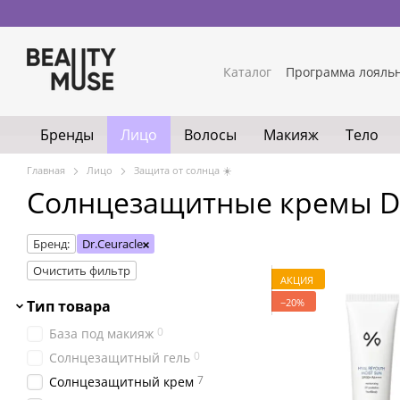
Перейти к основному контенту
Каталог
Программа лояль
Бренды
Лицо
Волосы
Макияж
Тело
Главная
Лицо
Защита от солнца ☀️
Солнцезащитные кремы Dr.
Бренд:
Dr.Ceuracle
Очистить фильтр
АКЦИЯ
−20%
Тип товара
0
База под макияж
0
Солнцезащитный гель
7
Солнцезащитный крем