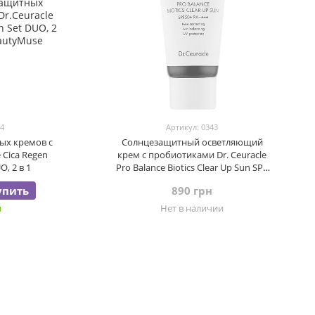
74
Артикул: 0343
ых кремов с
Солнцезащитный осветляющий
 Cica Regen
крем с пробиотиками Dr. Ceuracle
O, 2 в 1
Pro Balance Biotics Clear Up Sun SPF
50+ PA++++, 50мл
упить
890 грн
и
Нет в наличии