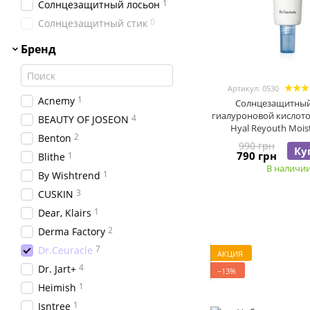
1
Солнцезащитный лосьон
0
Солнцезащитный стик
Бренд
Артикул: 0530
1
Acnemy
Солнцезащитный
гиалуроновой кислотой
4
BEAUTY OF JOSEON
Hyal Reyouth Mois
2
Benton
50/PA++++, 5
990 грн
Ку
790 грн
1
Blithe
В наличи
1
By Wishtrend
3
CUSKIN
1
Dear, Klairs
2
Derma Factory
7
Dr.Ceuracle
АКЦИЯ
4
Dr. Jart+
−13%
1
Heimish
1
Isntree