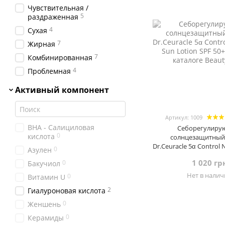
Чувствительная /
5
раздраженная
4
Сухая
7
Жирная
7
Комбинированная
4
Проблемная
Активный компонент
Артикул: 1009
BHA - Салициловая
Себорегулир
0
кислота
солнцезащитный
Dr.Ceuracle 5α Control
0
Азулен
Lotion SP
1 020 гр
0
Бакучиол
Нет в нали
0
Витамин U
2
Гиалуроновая кислота
0
Женшень
0
Керамиды