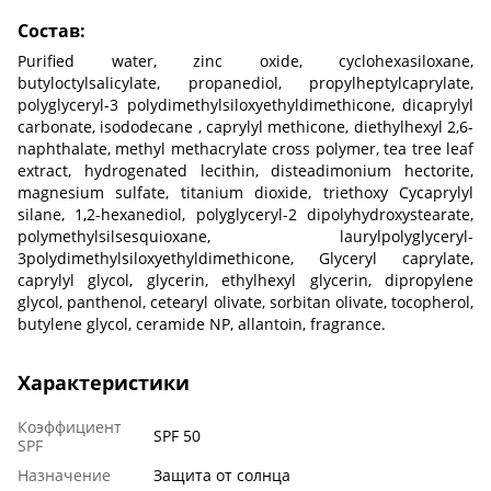
Состав:
Purified water, zinc oxide, cyclohexasiloxane,
butyloctylsalicylate, propanediol, propylheptylcaprylate,
polyglyceryl-3 polydimethylsiloxyethyldimethicone, dicaprylyl
carbonate, isododecane , caprylyl methicone, diethylhexyl 2,6-
naphthalate, methyl methacrylate cross polymer, tea tree leaf
extract, hydrogenated lecithin, disteadimonium hectorite,
magnesium sulfate, titanium dioxide, triethoxy Cycaprylyl
silane, 1,2-hexanediol, polyglyceryl-2 dipolyhydroxystearate,
polymethylsilsesquioxane, laurylpolyglyceryl-
3polydimethylsiloxyethyldimethicone, Glyceryl caprylate,
caprylyl glycol, glycerin, ethylhexyl glycerin, dipropylene
glycol, panthenol, cetearyl olivate, sorbitan olivate, tocopherol,
butylene glycol, ceramide NP, allantoin, fragrance.
Характеристики
Коэффициент
SPF 50
SPF
Назначение
Защита от солнца