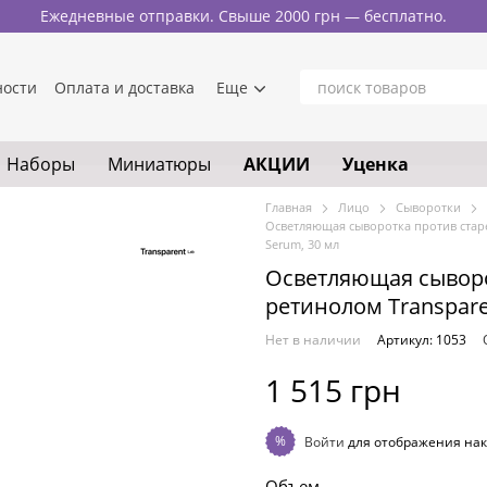
Ежедневные отправки. Свыше 2000 грн — бесплатно.
ности
Оплата и доставка
Еще
Наборы
Миниатюры
АКЦИИ
Уценка
Главная
Лицо
Сыворотки
Осветляющая сыворотка против старе
Serum, 30 мл
Осветляющая сыворо
ретинолом Transparen
Нет в наличии
Артикул: 1053
1 515 грн
%
Войти
для отображения нак
Объем