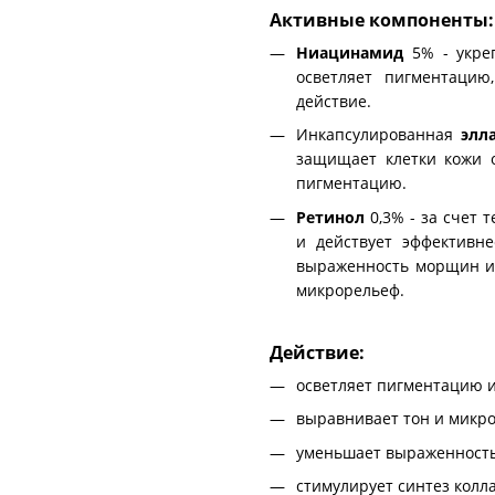
Активные компоненты:
Ниацинамид
5% - укреп
осветляет пигментацию
действие.
Инкапсулированная
элла
защищает клетки кожи о
пигментацию.
Ретинол
0,3% - за счет 
и действует эффективне
выраженность морщин и 
микрорельеф.
Действие:
осветляет пигментацию и
выравнивает тон и микр
уменьшает выраженност
стимулирует синтез колл