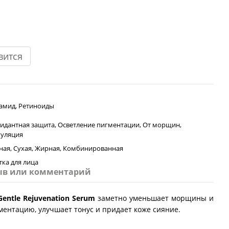
вится
амид, Ретиноиды
идантная защита, Осветление пигментации, От морщин,
гуляция
ная, Сухая, Жирная, Комбинированная
ка для лица
ыв или комментарий
Gentle Rejuvenation Serum
заметно уменьшает морщины и
ментацию, улучшает тонус и придает коже сияние.