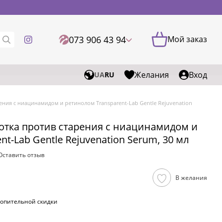
073 906 43 94
Мой заказ
Желания
Вход
UA
RU
ния с ниацинамидом и ретинолом Transparent-Lab Gentle Rejuvenation
тка против старения с ниацинамидом и
t-Lab Gentle Rejuvenation Serum, 30 мл
Оставить отзыв
В желания
опительной скидки