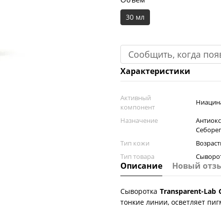
30 мл
Сообщить, когда поя
Характеристики
Активный
Ниацин
компонент
Назначение
Антиокс
Себоре
Тип кожи
Возраст
Тип товара
Сыворот
Описание
Новый отз
Сыворотка
Transparent-Lab 
тонкие линии, осветляет пиг