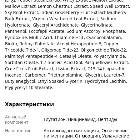
Mallow Extract, Lemon Chestnut Extract, Speed ​​Well Extract,
Sky Root Extract, Indian Gooseberry Fruit Extract Mulberry
Bark Extract, Virginia Weathered Leaf Extract, Sodium
Hyaluronate, Glyceryl Arachidonate, Glycerinolinate,
Panthenol, Tocofepil Acetate, Sodium Ascorbyl Phosphate,
Pyridoxine, Mullic Acid, Thiamine HciL, Cyanocobalamin,
Biotin, Retinyl Palmitate, Acetyl Hexapeptide-8, Copper
Tricopide Tide-1, Oligomap Tide-23, Oligomethide Tide-32,
Palmitoyl Pentapeptide-4, Cetealyl Oleate, Polyacrylamide,
Sorbitan Oleate, 1,2-nucleic Acid Diol, Pasqueflower Extract,
Gree Ficus Fruit Extract, Ussian Extract, C13-14 Isoparaffin,
Incense , Carbomer, Triethanolamine, Glycerin, Laureth-7,
Butyleneglycol, Ethyl Soaked Glycerin, Hydrolyzed Lecithin,
Plyglyceryl-10 Stearate.
Характеристики
Активный
Глутатион, Ниацинамид, Пептиды
компонент
Назначение
Антиоксидантная защита, Осветление
пигментации, От морщин, Увлажнение