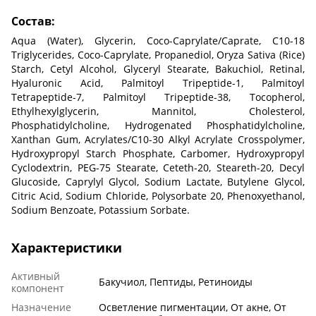
Состав:
Aqua (Water), Glycerin, Coco-Caprylate/Caprate, C10-18
Triglycerides, Coco-Caprylate, Propanediol, Oryza Sativa (Rice)
Starch, Cetyl Alcohol, Glyceryl Stearate, Bakuchiol, Retinal,
Hyaluronic Acid, Palmitoyl Tripeptide-1, Palmitoyl
Tetrapeptide-7, Palmitoyl Tripeptide-38, Tocopherol,
Ethylhexylglycerin, Mannitol, Cholesterol,
Phosphatidylcholine, Hydrogenated Phosphatidylcholine,
Xanthan Gum, Acrylates/C10-30 Alkyl Acrylate Crosspolymer,
Hydroxypropyl Starch Phosphate, Carbomer, Hydroxypropyl
Cyclodextrin, PEG-75 Stearate, Ceteth-20, Steareth-20, Decyl
Glucoside, Caprylyl Glycol, Sodium Lactate, Butylene Glycol,
Citric Acid, Sodium Chloride, Polysorbate 20, Phenoxyethanol,
Sodium Benzoate, Potassium Sorbate.
Характеристики
Активный
Бакучиол, Пептиды, Ретиноиды
компонент
Назначение
Осветление пигментации, От акне, От