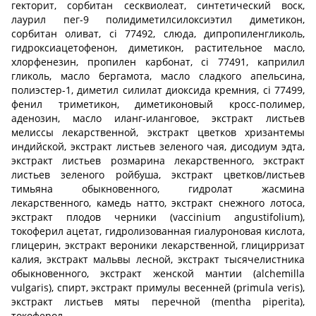
гекторит, сорбитан сесквиолеат, синтетический воск,
лаурил пег-9 полидиметилсилоксиэтил диметикон,
сорбитан оливат, ci 77492, слюда, дипропиленгликоль,
гидроксиацетофенон, диметикон, растительное масло,
хлорфенезин, пропилен карбонат, ci 77491, каприлил
гликоль, масло бергамота, масло сладкого апельсина,
полиэстер-1, диметил силилат диоксида кремния, ci 77499,
фенил триметикон, диметиконовый кросс-полимер,
аденозин, масло иланг-иланговое, экстракт листьев
мелиссы лекарственной, экстракт цветков хризантемы
индийской, экстракт листьев зеленого чая, дисодиум эдта,
экстракт листьев розмарина лекарственного, экстракт
листьев зеленого ройбуша, экстракт цветков/листьев
тимьяна обыкновенного, гидролат жасмина
лекарственного, камедь натто, экстракт снежного лотоса,
экстракт плодов черники (vaccinium angustifolium),
токоферил ацетат, гидролизованная гиалуроновая кислота,
глицерин, экстракт вероники лекарственной, глицирризат
калия, экстракт мальвы лесной, экстракт тысячелистника
обыкновенного, экстракт женской мантии (alchemilla
vulgaris), спирт, экстракт примулы весенней (primula veris),
экстракт листьев мяты перечной (mentha piperita),
токоферол.