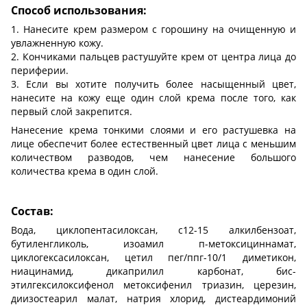
Способ использования:
1. Нанесите крем размером с горошину на очищенную и
увлажненную кожу.
2. Кончиками пальцев растушуйте крем от центра лица до
периферии.
3. Если вы хотите получить более насыщенный цвет,
нанесите на кожу еще один слой крема после того, как
первый слой закрепится.
Нанесение крема тонкими слоями и его растушевка на
лице обеспечит более естественный цвет лица с меньшим
количеством разводов, чем нанесение большого
количества крема в один слой.
Состав:
Вода, циклопентасилоксан, c12-15 алкилбензоат,
бутиленгликоль, изоамил п-метоксициннамат,
циклогексасилоксан, цетил пег/ппг-10/1 диметикон,
ниацинамид, дикаприлил карбонат, бис-
этилгексилоксифенол метоксифенил триазин, церезин,
диизостеарил малат, натрия хлорид, дистеардимоний