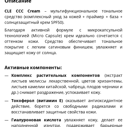
Описание
CLE CCC Cream
– мультифункциональное тональное
средство (комплексный уход за кожей + праймер + база +
солнцезащитный крем SPF50).
Благодаря активной формуле с микрокапсульной
технологией (Micro Capsule) крем идеально сочетается с
оттенком кожи. Средство обеспечивает тональное
покрытие с легким сатиновым финишем, увлажняет и
защищает кожу от солнца.
Активные компоненты:
Комплекс растительных компонентов
(экстракт
листьев мелиссы лекарственной, цветов хризантемы,
листьев камелии китайской, чабреца, плодов черники и
др.) снимает раздражение, успокаивает кожу.
Токоферол (витамин Е)
оказывает антиоксидантное
действие, борется со свободными радикалами и
восстанавливает защитные свойства кожи.
Гиалуроновая кислота
увлажняет кожу, делает ее
наполненной изнутри, поддерживает барьерные