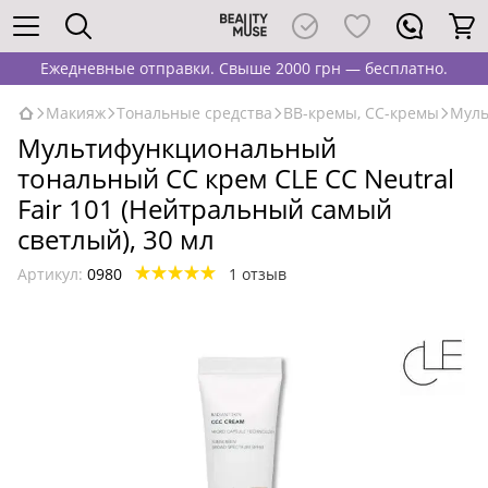
Ежедневные отправки. Свыше 2000 грн — бесплатно.
Макияж
Тональные средства
BB-кремы, CC-кремы
Муль
Мультифункциональный
тональный CC крем CLE CC Neutral
Fair 101 (Нейтральный самый
светлый), 30 мл
Артикул:
0980
1 отзыв