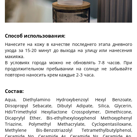
Способ использования:
Нанесите на кожу в качестве последнего этапа дневного
ухода за 15-20 минут до выхода на улицу или нанесения
макияжа.
В условиях города можно не обновлять 7-8 часов. При
продолжительном пребывании на солнце не забывайте
повторно наносить крем каждые 2-3 часа.
Состав:
Aqua, Diethylamino Hydroxybenzoyl Hexyl Benzoate,
Diisopropyl Sebacate, Dibutyl Adipate, Silica, Glycerin,
Hdi/Trimethylol Hexyllactone Crosspolymer, Dimethicone,
Dicaprylyl Ether, Bis-ethylhexyloxyphenol Methoxyphenyl
Triazine, Polymethyl Methacrylate, Cyclopentasiloxane,
Methylene Bis-Benzotriazolyl Tetramethylbutylphenol,
Ceramide Np, Ceramide As, Ceramide Ns, Ceramide Ap,