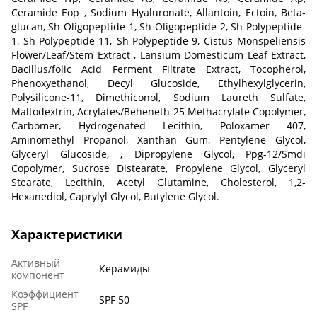
Ceramide Eop , Sodium Hyaluronate, Allantoin, Ectoin, Beta-
glucan, Sh-Oligopeptide-1, Sh-Oligopeptide-2, Sh-Polypeptide-
1, Sh-Polypeptide-11, Sh-Polypeptide-9, Cistus Monspeliensis
Flower/Leaf/Stem Extract , Lansium Domesticum Leaf Extract,
Bacillus/folic Acid Ferment Filtrate Extract, Tocopherol,
Phenoxyethanol, Decyl Glucoside, Ethylhexylglycerin,
Polysilicone-11, Dimethiconol, Sodium Laureth Sulfate,
Maltodextrin, Acrylates/Beheneth-25 Methacrylate Copolymer,
Carbomer, Hydrogenated Lecithin, Poloxamer 407,
Aminomethyl Propanol, Xanthan Gum, Pentylene Glycol,
Glyceryl Glucoside, , Dipropylene Glycol, Ppg-12/Smdi
Copolymer, Sucrose Distearate, Propylene Glycol, Glyceryl
Stearate, Lecithin, Acetyl Glutamine, Cholesterol, 1,2-
Hexanediol, Caprylyl Glycol, Butylene Glycol.
Характеристики
Активный
Керамиды
компонент
Коэффициент
SPF 50
SPF