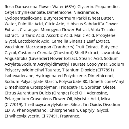
Rosa Damascena Flower Water (63%), Glycerin, Propanediol,
Cetyl Ethylhexanoate, Dimethicone, Niacinamide,
Cyclopentasiloxane, Butyrospermum Parkii (Shea) Butter,
Water, Palmitic Acid, Citric Acid, Hibiscus Sabdariffa Flower
Extract, Crataegus Monogyna Flower Extract, Viola Tricolor
Extract, Tartaric Acid, Ascorbic Acid, Malic Acid, Propylene
Glycol, Lactobionic Acid, Camellia Sinensis Leaf Extract,
Vaccinium Macrocarpon (Cranberry) Fruit Extract, Butylene
Glycol, Castanea Crenata (Chestnut) Shell Extract, Lavandula
Angustifolia (Lavender) Flower Extract, Stearic Acid, Sodium
Acrylate/​Sodium Acryloyldimethyl Taurate Copolymer, Sodium
Polyacryloyldimethyl Taurate, Titanium Dioxide (Ci77891),
Isohexadecane, Hydrogenated Polydecene, Dimethiconol,
Sodium Polyacrylate Starch, Polysorbate 80, Dimethicone/​Vinyl
Dimethicone Crosspolymer, Trideceth-10, Sorbitan Oleate,
Citrus Aurantium Dulcis (Orange) Peel Oil, Adenosine,
Pelargonium Graveolens Flower Oil, Myristic Acid, Mica
(Ci77019), Triethoxycaprylylsilane, Silica, Tin Oxide, Disodium
EDTA, Phenoxyethanol, Chlorphenesin, Caprylyl Glycol,
Ethylhexylglycerin, Ci 77491, Fragrance.