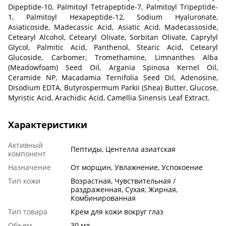
Dipeptide-10, Palmitoyl Tetrapeptide-7, Palmitoyl Tripeptide-
1, Palmitoyl Hexapeptide-12, Sodium Hyaluronate,
Asiaticoside, Madecassic Acid, Asiatic Acid, Madecassoside,
Cetearyl Alcohol, Cetearyl Olivate, Sorbitan Olivate, Caprylyl
Glycol, Palmitic Acid, Panthenol, Stearic Acid, Cetearyl
Glucoside, Carbomer, Tromethamine, Limnanthes Alba
(Meadowfoam) Seed Oil, Argania Spinosa Kernel Oil,
Ceramide NP, Macadamia Ternifolia Seed Oil, Adenosine,
Disodium EDTA, Butyrospermum Parkii (Shea) Butter, Glucose,
Myristic Acid, Arachidic Acid, Camellia Sinensis Leaf Extract.
Характеристики
Активный
Пептиды, Центелла азиатская
компонент
Назначение
От морщин, Увлажнение, Успокоение
Тип кожи
Возрастная, Чувствительная /
раздраженная, Сухая, Жирная,
Комбинированная
Тип товара
Крем для кожи вокруг глаз
Объем
30 мл