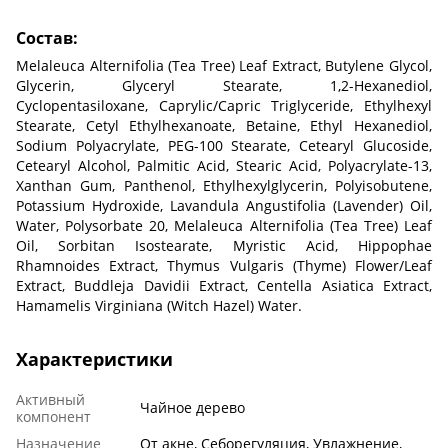
Состав:
Melaleuca Alternifolia (Tea Tree) Leaf Extract, Butylene Glycol,
Glycerin, Glyceryl Stearate, 1,2-Hexanediol,
Cyclopentasiloxane, Caprylic/Capric Triglyceride, Ethylhexyl
Stearate, Cetyl Ethylhexanoate, Betaine, Ethyl Hexanediol,
Sodium Polyacrylate, PEG-100 Stearate, Cetearyl Glucoside,
Cetearyl Alcohol, Palmitic Acid, Stearic Acid, Polyacrylate-13,
Xanthan Gum, Panthenol, Ethylhexylglycerin, Polyisobutene,
Potassium Hydroxide, Lavandula Angustifolia (Lavender) Oil,
Water, Polysorbate 20, Melaleuca Alternifolia (Tea Tree) Leaf
Oil, Sorbitan Isostearate, Myristic Acid, Hippophae
Rhamnoides Extract, Thymus Vulgaris (Thyme) Flower/Leaf
Extract, Buddleja Davidii Extract, Centella Asiatica Extract,
Hamamelis Virginiana (Witch Hazel) Water.
Характеристики
Активный
Чайное дерево
компонент
Назначение
От акне, Себорегуляция, Увлажнение,