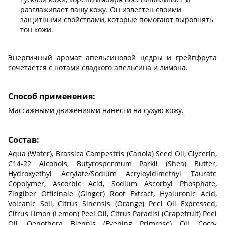
разглаживает вашу кожу. Он известен своими
защитными свойствами, которые помогают выровнять
тон кожи.
Энергичный аромат апельсиновой цедры и грейпфрута
сочетается с нотами сладкого апельсина и лимона.
Способ применения:
Массажными движениями нанести на сухую кожу.
Состав:
Aqua (Water), Brassica Campestris (Canola) Seed Oil, Glycerin,
C14-22 Alcohols, Butyrospermum Parkii (Shea) Butter,
Hydroxyethyl Acrylate/Sodium Acryloyldimethyl Taurate
Copolymer, Ascorbic Acid, Sodium Ascorbyl Phosphate,
Zingiber Officinale (Ginger) Root Extract, Hyaluronic Acid,
Volcanic Soil, Citrus Sinensis (Orange) Peel Oil Expressed,
Citrus Limon (Lemon) Peel Oil, Citrus Paradisi (Grapefruit) Peel
Oil, Oenothera Biennis (Evening Primrose) Oil, Coco-