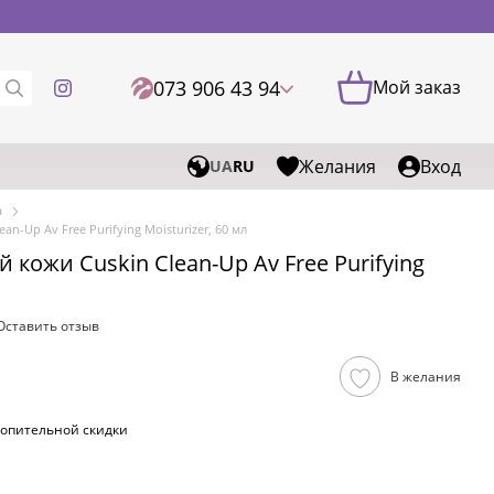
073 906 43 94
Мой заказ
Желания
Вход
UA
RU
а
n-Up Av Free Purifying Moisturizer, 60 мл
кожи Cuskin Clean-Up Av Free Purifying
Оставить отзыв
В желания
опительной скидки