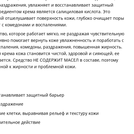
раздражения, увлажняет и восстанавливает защитный
редиентом крема является салициловая кислота. Это
й отшелушивает поверхность кожи, глубоко очищает поры
ет с комедонами и воспалениями.
во, которое работает мягко, не раздражая чувствительную
ивно помогает вернуть коже увлажненность и поработать с
оспаления, комедоны, раздражения, повышенная жирность.
крема кожа становится чистой, здоровой и сияющей, ее
ется. Средство НЕ СОДЕРЖИТ МАСЕЛ в составе, поэтому
нной к жирности и проблемной кожи.
станавливает защитный барьер
аздражение
е клетки, выравнивая рельеф и текстуру кожи
лительное действие