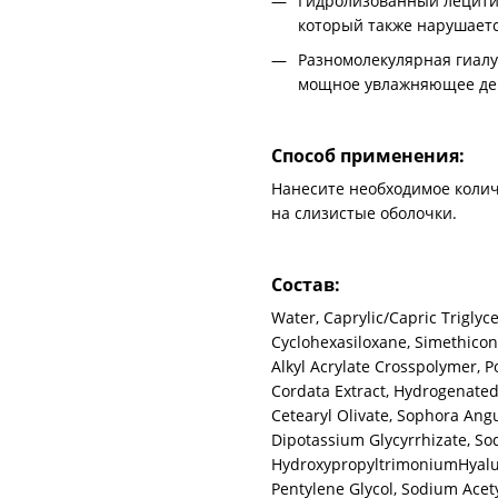
Гидролизованный лецити
который также нарушает
Разномолекулярная гиалу
мощное увлажняющее дейс
Способ применения:
Нанесите необходимое колич
на слизистые оболочки.
Состав:
Water, Caprylic/Capric Triglyce
Cyclohexasiloxane, Simethicon
Alkyl Acrylate Crosspolymer, Po
Cordata Extract, Hydrogenated 
Cetearyl Olivate, Sophora Angu
Dipotassium Glycyrrhizate, S
HydroxypropyltrimoniumHyalur
Pentylene Glycol, Sodium Acet