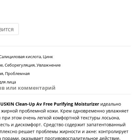
вится
 Салициловая кислота, Цинк
не, Себорегуляция, Увлажнение
я, Проблемная
для лица
ыв или комментарий
USKIN Clean-Up Av Free Purifying Moisturizer
идеально
ц жирной проблемной кожи. Крем одновременно увлажняет
 при этом очень легкой комфортной текстуры лосьона,
есть и дискомфорт. Средство содержит запатентованный
мплексно решает проблемы жирности и акне: контролирует
а порами, оказывает противовоспалительное действие,