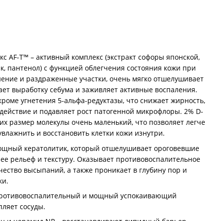
с AF-T™ – активный комплекс (экстракт софоры японской,
к, пантенол) с функцией облегчения состояния кожи при
нение и раздраженные участки, очень мягко отшелушивает
ет выработку себума и заживляет активные воспаления.
кроме угнетения 5-альфа-редуктазы, что снижает жирность,
ействие и подавляет рост патогенной микрофлоры. 2% D-
 их размер молекулы очень маленький, что позволяет легче
увлажнить и восстановить клетки кожи изнутри.
мощный кератолитик, который отшелушивает ороговевшие
 ее рельеф и текстуру. Оказывает противовоспалительное
чество высыпаний, а также проникает в глубину пор и
ки.
 противовоспалительный и мощный успокаивающий
пляет сосуды.