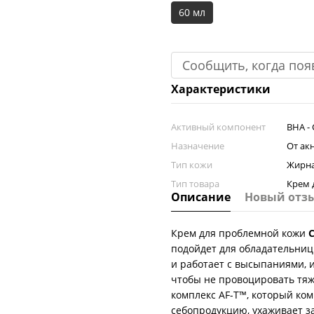
60 мл
Сообщить, когда поя
Характеристики
Активный компонент
BHA -
Назначение
От ак
Тип кожи
Жирна
Тип товара
Крем 
Описание
Новый отз
Крем для проблемной кожи
C
подойдет для обладательни
и работает с высыпаниями, и
чтобы не провоцировать тяж
комплекс AF-T™, который ко
себопродукцию, ухаживает з