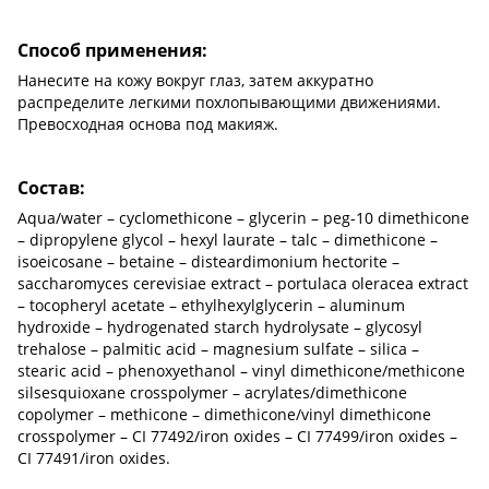
Способ применения:
Нанесите на кожу вокруг глаз, затем аккуратно
распределите легкими похлопывающими движениями.
Превосходная основа под макияж.
Состав:
Aqua/water – cyclomethicone – glycerin – peg-10 dimethicone
– dipropylene glycol – hexyl laurate – talc – dimethicone –
isoeicosane – betaine – disteardimonium hectorite –
saccharomyces cerevisiae extract – portulaca oleracea extract
– tocopheryl acetate – ethylhexylglycerin – aluminum
hydroxide – hydrogenated starch hydrolysate – glycosyl
trehalose – palmitic acid – magnesium sulfate – silica –
stearic acid – phenoxyethanol – vinyl dimethicone/methicone
silsesquioxane crosspolymer – acrylates/dimethicone
copolymer – methicone – dimethicone/vinyl dimethicone
crosspolymer – CI 77492/iron oxides – CI 77499/iron oxides –
CI 77491/iron oxides.