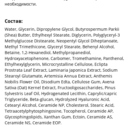
необходимости.
Состав:
Water, Glycerin, Dipropylene Glycol, Butyrospermum Parkii
(Shea) Butter, Ethylhexyl Stearate, Diglycerin, Polyglyceryl-3
Methylglucose Distearate, Neopentyl Glycol Diheptanoate,
Methyl Trimethicone, Glyceryl Stearate, Behenyl Alcohol,
Betaine, 1,2-Hexanediol, Methylpropanediol,
Hydroxyacetophenone, Carbomer, Tromethamine, Panthenol,
Ethylhexylglycerin, Microcrystalline Cellulose, Eclipta
Prostrata Leaf Extract, Laminaria Japonica Extract, Sodium
Stearoyl Glutamate, Artemisia Annua Extract, Anthemis
Nobilis Flower Oil, Disodium Edta, Cellulose Gum, Avena
Sativa (Oat) Kernel Extract, Fructooligosaccharides, Pinus
Sylvestris Leaf Oil, Hydrogenated Lecithin, Caprylic/capric
Triglyceride, Beta-glucan, Hydrolyzed Hyaluronic Acid,
Cetearyl Alcohol, Ceramide NP, Cholesterol, Stearic Acid,
Tetraacetylphytosphingosine, Tocopherol, Ceramide AP,
Glycosphingolipids, Xanthan Gum, Ectoin, Ceramide AS,
Ceramide NS, Ceramide EOP.