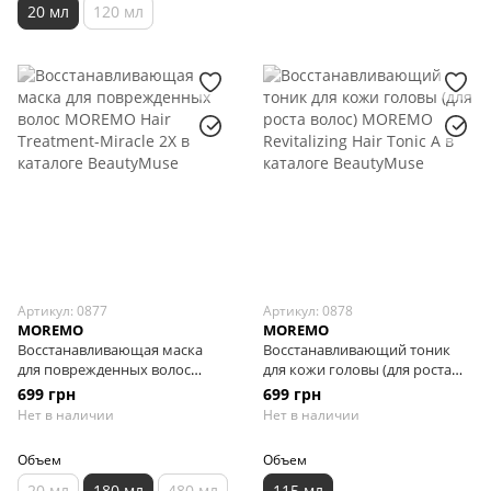
20 мл
120 мл
Артикул: 0877
Артикул: 0878
MOREMO
MOREMO
Восстанавливающая маска
Восстанавливающий тоник
для поврежденных волос
для кожи головы (для роста
MOREMO Hair Treatment-
волос) MOREMO Revitalizing
699 грн
699 грн
Miracle 2X, 180 мл
Hair Tonic A, 115 мл
Нет в наличии
Нет в наличии
Объем
Объем
20 мл
180 мл
480 мл
115 мл