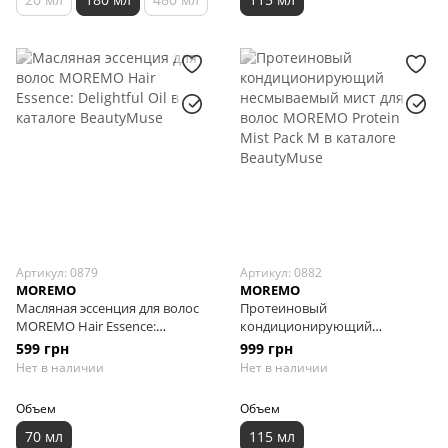
Артикул: 0879
Артикул: 0882
MOREMO
MOREMO
Масляная эссенция для волос
Протеиновый
MOREMO Hair Essence:
кондиционирующий
Delightful Oil, 70 мл
несмываемый мист для волос
599 грн
999 грн
MOREMO Protein Mist Pack M,
Нет в наличии
Нет в наличии
115 мл
Объем
Объем
70 мл
115 мл