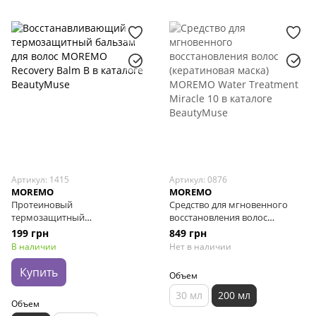
Артикул: 1415
Артикул: 0876
MOREMO
MOREMO
Протеиновый
Средство для мгновенного
термозащитный
восстановления волос
восстанавливающий бальзам
(кератиновая маска) MOREMO
199 грн
849 грн
для волос MOREMO Recovery
Water Treatment Miracle 10, 200
В наличии
Нет в наличии
Balm B (RE), 20 мл
мл
Купить
Объем
30 мл
200 мл
Объем