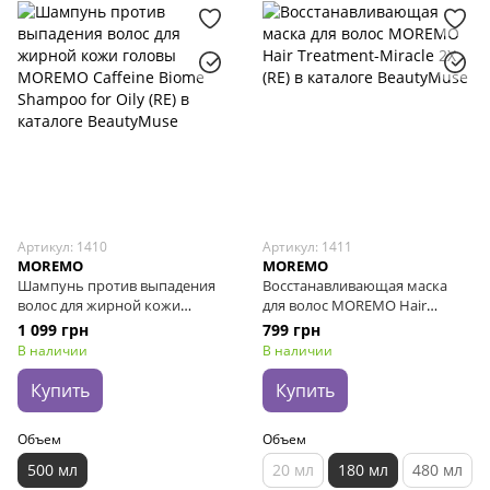
Артикул: 1410
Артикул: 1411
MOREMO
MOREMO
Шампунь против выпадения
Восстанавливающая маска
волос для жирной кожи
для волос MOREMO Hair
головы MOREMO Caffeine
Treatment-Miracle 2X (RE), 180
1 099 грн
799 грн
Biome Shampoo for Oily (RE),
мл
В наличии
В наличии
500 мл
Купить
Купить
Объем
Объем
500 мл
20 мл
180 мл
480 мл