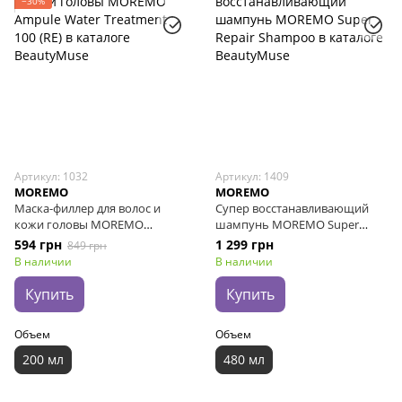
−30%
Артикул: 1032
Артикул: 1409
MOREMO
MOREMO
Маска-филлер для волос и
Супер восстанавливающий
кожи головы MOREMO
шампунь MOREMO Super
Ampule Water Treatment 100
Repair Shampoo, 480 мл
594 грн
1 299 грн
849 грн
(RE), 200 мл
В наличии
В наличии
Купить
Купить
Объем
Объем
200 мл
480 мл