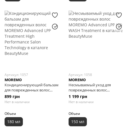
Артикул: 1057
Артикул: 1058
MOREMO
MOREMO
Кондиционирующий бальзам
Несмываемый уход для
для поврежденных волос
поврежденных волос
MOREMO Advanced LPP
MOREMO Advanced LPP NO
899 грн
1 199 грн
Treatment High Performance
WASH Treatment, 150 мл
Нет в наличии
Нет в наличии
Salon Technology, 180 мл
Объем
Объем
180 мл
150 мл