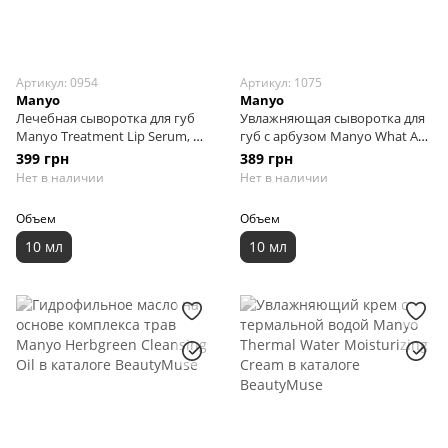
Артикул: 0954
Артикул: 1075
Manyo
Manyo
Лечебная сыворотка для губ
Увлажняющая сыворотка для
Manyo Treatment Lip Serum, 10
губ с арбузом Manyo What A
мл
Melon Moisture Lip Serum, 10
399 грн
389 грн
мл
Нет в наличии
Нет в наличии
Объем
Объем
10 мл
10 мл