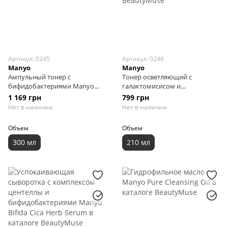
Артикул: 0245
Артикул: 0246
Manyo
Manyo
Ампульный тонер с
Тонер осветляющий с
бифидобактериями Manyo
галактомисисом и
Bifida Biome Ampoule Toner,
витаминным комплексом
1 169 грн
799 грн
300 мл
Manyo Galac Whitening Vita
Нет в наличии
Нет в наличии
Toner, 210 мл
Объем
Объем
300 мл
210 мл