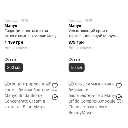
Артикул: 1076
Артикул: 1079
Manyo
Manyo
Гидрофильное масло на
Увлажняющий крем с
основе комплекса трав Manyo
термальной водой Manyo
Herbgreen Cleansing Oil, 200 мл
Thermal Water Moisturizing
1 199 грн
879 грн
Cream, 50 мл
Нет в наличии
Нет в наличии
Объем
Объем
200 мл
50 мл