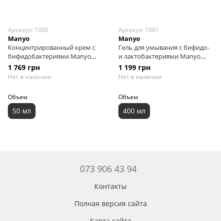
Артикул: 1080
Артикул: 1081
Manyo
Manyo
Концентрированный крем с
Гель для умывания с бифидо-
бифидобактериями Manyo
и лактобактериями Manyo
Bifida Biome Concentrate
Bifida Complex Ampoule Gel
1 769 грн
1 199 грн
Cream, 50 мл
Cleanser, 400 мл
Нет в наличии
Нет в наличии
Объем
Объем
50 мл
400 мл
073 906 43 94
Контакты
Полная версия сайта
Карта сайта