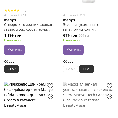
3
Артикул: 0320
Артикул: 0714
Manyo
Manyo
Сыворотка омолаживающая с
Эссенция усиленная с
лизатом бифидобактерий
галактомисисом и
Manyo Bifida Biome Complex
ниацинамидом Manyo Galac
1 199 грн
699 грн
999 грн
Ampoule, 50 мл
Niacin 2.0 Essence, 50 мл
В наличии
В наличии
Купить
Купить
Объем
Объем
50 мл
12 мл
50 мл