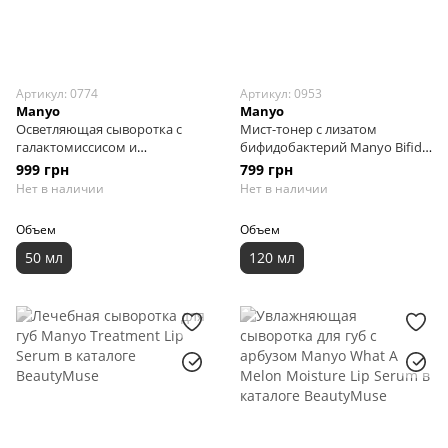
Артикул: 0774
Артикул: 0953
Manyo
Manyo
Осветляющая сыворотка с
Мист-тонер с лизатом
галактомиссисом и
бифидобактерий Manyo Bifida
витаминным комплексом
Ampoule Mist, 120 мл
999 грн
799 грн
Manyo Galac Whitening Vita
Нет в наличии
Нет в наличии
Serum, 50 мл
Объем
Объем
50 мл
120 мл