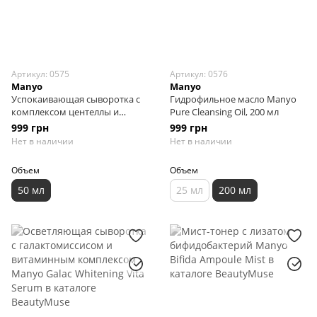
Артикул: 0575
Артикул: 0576
Manyo
Manyo
Успокаивающая сыворотка с
Гидрофильное масло Manyo
комплексом центеллы и
Pure Cleansing Oil, 200 мл
бифидобактериями Manyo
999 грн
999 грн
Bifida Cica Herb Serum, 50 мл
Нет в наличии
Нет в наличии
Объем
Объем
50 мл
25 мл
200 мл