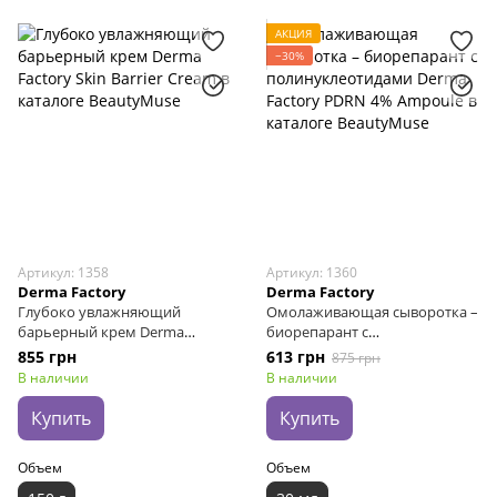
АКЦИЯ
−30%
Артикул: 1358
Артикул: 1360
Derma Factory
Derma Factory
Глубоко увлажняющий
Омолаживающая сыворотка –
барьерный крем Derma
биорепарант с
Factory Skin Barrier Cream, 150
полинуклеотидами Derma
855 грн
613 грн
875 грн
г
Factory PDRN 4% Ampoule, 30
В наличии
В наличии
мл
Купить
Купить
Объем
Объем