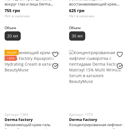
вокруг глаз и лица Derma
восстанавливающий крем
Factory Peptide Facial & Eye
Derma Factory Beta – Sitosterol
755 грн
625 грн
Cream, 20 мл
3% Cream, 30 мл
Нет в наличии
Нет в наличии
Объем
Объем
20 мл
30 мл
АКЦИЯ
−30%
Артикул: 1364
Артикул: 1379
Derma Factory
Derma Factory
Увлажняющий крем-гель
Концентрированная лифтинг-