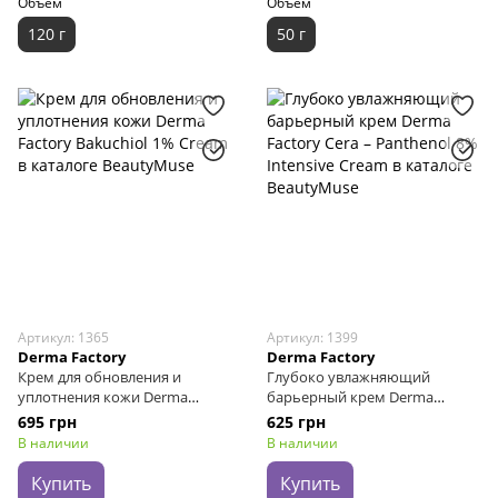
Объем
Объем
120 г
50 г
Артикул: 1365
Артикул: 1399
Derma Factory
Derma Factory
Крем для обновления и
Глубоко увлажняющий
уплотнения кожи Derma
барьерный крем Derma
Factory Bakuchiol 1% Сream, 30
Factory Cera – Panthenol 8%
695 грн
625 грн
г
Intensive Cream, 50 мл
В наличии
В наличии
Купить
Купить