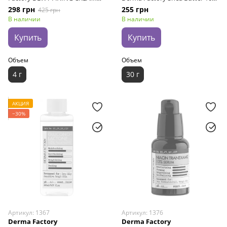
TINT ROSE RUM RS01
Hand Cream Fragrance Free, 30
298 грн
255 грн
425 грн
г
В наличии
В наличии
Купить
Купить
Объем
Объем
4 г
30 г
АКЦИЯ
−30%
Артикул: 1367
Артикул: 1376
Derma Factory
Derma Factory