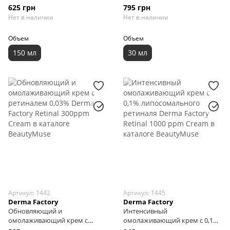
Niacin-Amide 11% Water
осветляющая сыворотка
625 грн
795 грн
Essence, 150 мл
Derma Factory Glutathione 6%
Нет в наличии
Нет в наличии
Ampoule, 30 мл
Объем
Объем
150 мл
30 мл
Артикул: 1442
Артикул: 1445
Derma Factory
Derma Factory
Обновляющий и
Интенсивный
омолаживающий крем с
омолаживающий крем с 0,1%
ретиналем 0,03% Derma
липосомального ретиналя