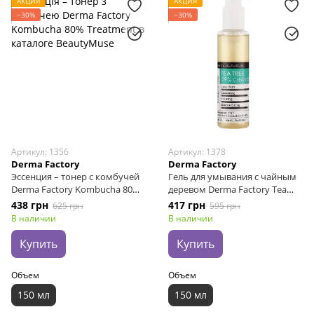
АКЦИЯ
АКЦИЯ
−30%
−30%
Артикул: 1356
Артикул: 1378
Derma Factory
Derma Factory
Эссенция – тонер с комбучей
Гель для умывания с чайным
Derma Factory Kombucha 80%
деревом Derma Factory Tea
Treatment, 150 мл
Tree 59% Cleanser, 150 мл
438 грн
417 грн
625 грн
595 грн
В наличии
В наличии
Купить
Купить
Объем
Объем
150 мл
150 мл