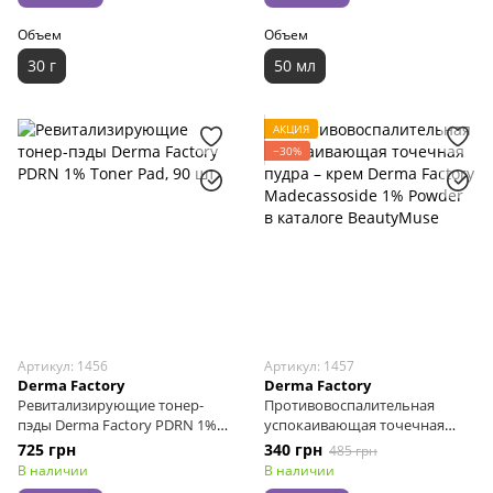
Объем
Объем
30 г
50 мл
АКЦИЯ
−30%
Артикул: 1456
Артикул: 1457
Derma Factory
Derma Factory
Ревитализирующие тонер-
Противовоспалительная
пэды Derma Factory PDRN 1%
успокаивающая точечная
Toner Pad, 90 шт
пудра – крем Derma Factory
725 грн
340 грн
485 грн
Madecassoside 1% Powder, 6 г
В наличии
В наличии