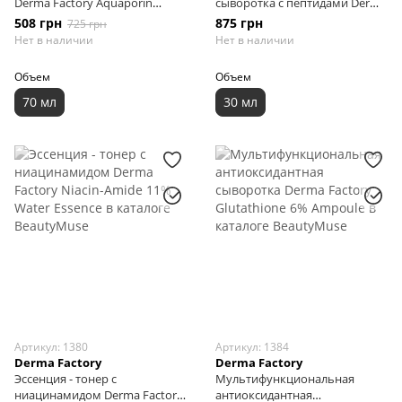
Derma Factory Aquaporin
сыворотка с пептидами Derma
Hydrating Cream, 70 мл
Factory Matrixyl 15% Multi
508 грн
875 грн
725 грн
Wrinkle Serum, 30 мл
Нет в наличии
Нет в наличии
Объем
Объем
70 мл
30 мл
Артикул: 1380
Артикул: 1384
Derma Factory
Derma Factory
Эссенция - тонер с
Мультифункциональная
ниацинамидом Derma Factory
антиоксидантная