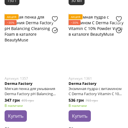
150 г
30 мл
АКЦИЯ
АКЦИЯ
−30%
−30%
Артикул: 1357
Артикул: 1361
Derma Factory
Derma Factory
Мягкая пенка для умывания
Энзимная пудра с витамином
Derma Factory pH Balancing
C Derma Factory Vitamin C 10%
Cleansing Foam, 120 г
Powder Wash, 50 г
347 грн
536 грн
495 грн
765 грн
В наличии
В наличии
Купить
Купить