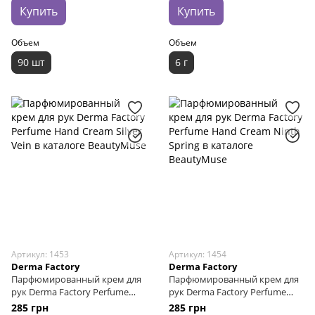
Купить
Купить
Объем
Объем
90 шт
6 г
Артикул: 1453
Артикул: 1454
Derma Factory
Derma Factory
Парфюмированный крем для
Парфюмированный крем для
рук Derma Factory Perfume
рук Derma Factory Perfume
Hand Cream Silver Vein, 50 г
Hand Cream Ninth Spring, 50 г
285 грн
285 грн