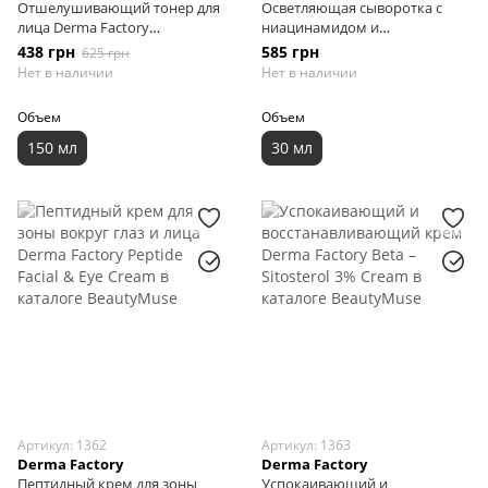
Отшелушивающий тонер для
Осветляющая сыворотка с
лица Derma Factory
ниацинамидом и
Gluconolactone 10% Treatment,
транексамовой кислотой
438 грн
585 грн
625 грн
150 мл
Derma Factory Niacin
Нет в наличии
Нет в наличии
Tranexamic 13% Serum, 30 мл
Объем
Объем
150 мл
30 мл
Артикул: 1362
Артикул: 1363
Derma Factory
Derma Factory
Пептидный крем для зоны
Успокаивающий и