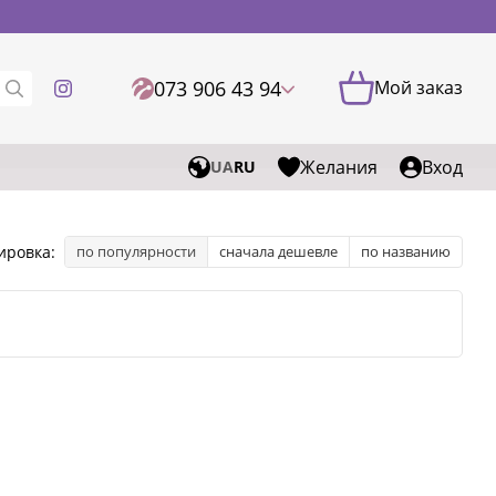
073 906 43 94
Мой заказ
Желания
Вход
UA
RU
ировка:
по популярности
сначала дешевле
по названию