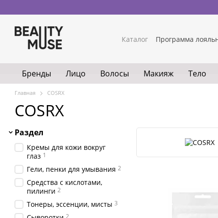
Перейти к основному контенту
Каталог
Программа лояль
Бренды
Лицо
Волосы
Макияж
Тело
Главная
COSRX
COSRX
Раздел
Кремы для кожи вокруг
1
глаз
2
Гели, пенки для умывания
Средства с кислотами,
2
пилинги
3
Тонеры, эссенции, мисты
2
Сыворотки