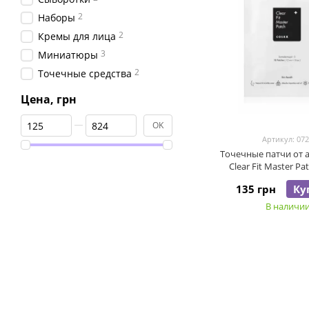
2
Наборы
2
Кремы для лица
3
Миниатюры
2
Точечные средства
Цена, грн
От Цена, грн
До Цена, грн
OK
Артикул: 07
Точечные патчи от 
Clear Fit Master Pa
135 грн
Ку
В наличи