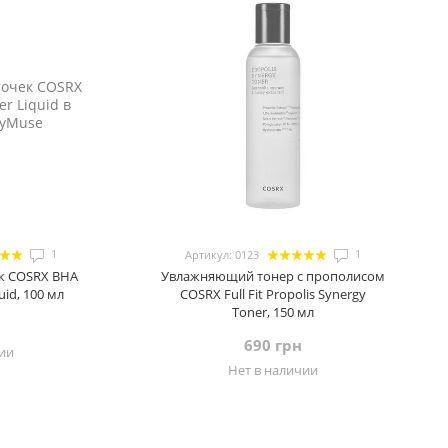
1
1
Артикул: 0123
ек COSRX BHA
Увлажняющий тонер с прополисом
uid, 100 мл
COSRX Full Fit Propolis Synergy
Toner, 150 мл
690 грн
чии
Нет в наличии