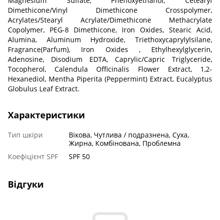
Magnesium Sulfate, Phenoxyethanol, Cetearyl
Dimethicone/Vinyl Dimethicone Crosspolymer,
Acrylates/Stearyl Acrylate/Dimethicone Methacrylate
Copolymer, PEG-8 Dimethicone, Iron Oxides, Stearic Acid,
Alumina, Aluminum Hydroxide, Triethoxycaprylylsilane,
Fragrance(Parfum), Iron Oxides , Ethylhexylglycerin,
Adenosine, Disodium EDTA, Caprylic/Capric Triglyceride,
Tocopherol, Calendula Officinalis Flower Extract, 1,2-
Hexanediol, Mentha Piperita (Peppermint) Extract, Eucalyptus
Globulus Leaf Extract.
Характеристики
Тип шкіри
Вікова, Чутлива / подразнена, Суха,
Жирна, Комбінована, Проблемна
Коефіцієнт SPF
SPF 50
Відгуки