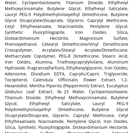
Water, Cyclopentasiloxane, Titanium Dioxide, Ethylhexyl
Methoxycinnamate, Butylene Glycol, Ethylhexyl Salicylate,
Lauryl PEG-9 Polydimethylsiloxyethyl Dimethicone, Butylene
Glycol Dicaprylate/Dicaprate, Glycerin, Caprylyl Methicone,
Cetyl Ethylhexanoate, Niacinamide, Pentylene Glycol,
Synthetic Fluorphlogopite, Iron Oxides, Silica,
Disteardimonium Hectorite, Magnesium Sulfate,
Phenoxyethanol, Cetearyl Dimethicone/Vinyl Dimethicone
Crosspolymer, Acrylates/Stearyl Acrylate/Dimethicone,
Methacrylate Copolymer, PEG-8 Dimethicone, Stearic Acid,
Iron Oxides, Alumina, Triethoxycaprylylsilane, Aluminum
Hydroxide, Fragrance(Parfum), Ethylhexylglycerin, Iron Oxides,
Adenosine, Disodium EDTA, Caprylic/Capric Triglyceride,
Tocopherol, Calendula Officinalis Flower Extract, 1,2-
Hexanediol, Mentha Piperita (Peppermint) Extract, Eucalyptus
Globulus Leaf Extract. №23 Water, Cyclopentasiloxane,
Titanium Dioxide, Ethylhexyl Methoxycinnamate, Butylene
Glycol, Ethylhexyl Salicylate, Lauryl PEG-9
Polydimethylsiloxyethyl Dimethicone, Butylene Glycol
Dicaprylate/Dicaprate, Glycerin, Caprylyl Methicone, Cetyl
Ethylhexanoate, Niacinamide, Pentylene Glycol, Iron Oxides,
Silica, Synthetic Fluorphlogopite, Disteardimonium Hectorite,