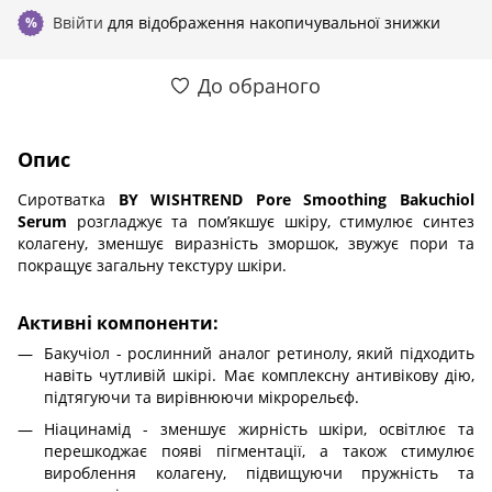
Ввійти
для відображення накопичувальної знижки
%
До обраного
Опис
Сиротватка
BY WISHTREND Pore Smoothing Bakuchiol
Serum
розгладжує та помʼякшує шкіру, стимулює синтез
колагену, зменшує виразність зморшок, звужує пори та
покращує загальну текстуру шкіри.
Активні компоненти:
Бакучіол - рослинний аналог ретинолу, який підходить
навіть чутливій шкірі. Має комплексну антивікову дію,
підтягуючи та вирівнюючи мікрорельєф.
Ніацинамід - зменшує жирність шкіри, освітлює та
перешкоджає появі пігментації, а також стимулює
вироблення колагену, підвищуючи пружність та