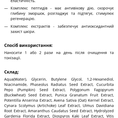
еластичність.
Комплекс пептидів - має антивікову дію, скорочує
глибину зморшок, розгладжує та підтягує, стимулює
регенерацію.
Комплекс екстрактів - забезпечує антиоксидантний
захист шкіри.
Спосіб використання:
Наносити 1 або 2 рази на день після очищення та
тонізації.
Склад:
Aqua(Water), Glycerin, Butylene Glycol, 1,2-Hexanediol,
Niacinamide, Phaseolus Radiatus Seed Extract, Cucurbita
Pepo (Pumpkin) Seed Extract, Polygonum Fagopyrum
(Buckwheat) Seed Extract, Punica Granatum Fruit Extract,
Potentilla Anserina Extract, Avena Sativa (Oat) Kernel Extract,
Cynara Scolymus (Artichoke) Leaf Extract, Ulmus Davidiana
Root Extract, Amaranthus Caudatus Seed Extract, Hydrolyzed
Gardenia Florida Extract, Diospyros Kaki Leaf Extract, Vitis