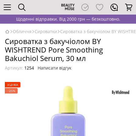
Щоденні відправки. Від 2000 грн — безкоштовно.
Обличчя
Сироватки
Сироватка з бакучіолом BY WISHTRE
Сироватка з бакучіолом BY
WISHTREND Pore Smoothing
Bakuchiol Serum, 30 мл
Артикул:
1254
Написати відгук
УЦІНКА
−25%