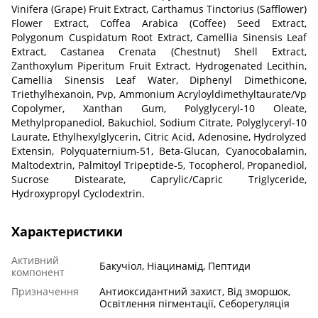
Vinifera (Grape) Fruit Extract, Carthamus Tinctorius (Safflower)
Flower Extract, Coffea Arabica (Coffee) Seed Extract,
Polygonum Cuspidatum Root Extract, Camellia Sinensis Leaf
Extract, Castanea Crenata (Chestnut) Shell Extract,
Zanthoxylum Piperitum Fruit Extract, Hydrogenated Lecithin,
Camellia Sinensis Leaf Water, Diphenyl Dimethicone,
Triethylhexanoin, Pvp, Ammonium Acryloyldimethyltaurate/Vp
Copolymer, Xanthan Gum, Polyglyceryl-10 Oleate,
Methylpropanediol, Bakuchiol, Sodium Citrate, Polyglyceryl-10
Laurate, Ethylhexylglycerin, Citric Acid, Adenosine, Hydrolyzed
Extensin, Polyquaternium-51, Beta-Glucan, Cyanocobalamin,
Maltodextrin, Palmitoyl Tripeptide-5, Tocopherol, Propanediol,
Sucrose Distearate, Caprylic/Capric Triglyceride,
Hydroxypropyl Cyclodextrin.
Характеристики
Активний
Бакучіол, Ніацинамід, Пептиди
компонент
Призначення
Антиоксидантний захист, Від зморшок,
Освітлення пігментації, Себорегуляція