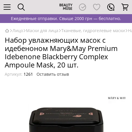
Ежедневные отправки. Свыше 2000 грн — бесплатно.
Лицо
Маски для лица
Тканевые, гидрогелевые маски
Н
Набор увлажняющих масок с
идебеноном Mary&May Premium
Idebenone Blackberry Complex
Ampoule Mask, 20 шт.
Артикул:
1261
Оставить отзыв