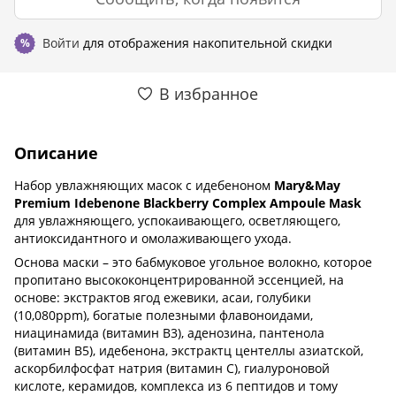
Войти
для отображения накопительной скидки
%
В избранное
Описание
Набор увлажняющих масок с идебеноном
Mary&May
Premium Idebenone Blackberry Complex Ampoule Mask
для увлажняющего, успокаивающего, осветляющего,
антиоксидантного и омолаживающего ухода.
Основа маски – это бабмуковое угольное волокно, которое
пропитано высококонцентрированной эссенцией, на
основе: экстрактов ягод ежевики, асаи, голубики
(10,080ppm), богатые полезными флавоноидами,
ниацинамида (витамин В3), аденозина, пантенола
(витамин В5), идебенона, экстрактц центеллы азиатской,
аскорбилфосфат натрия (витамин С), гиалуроновой
кислоте, керамидов, комплекса из 6 пептидов и тому